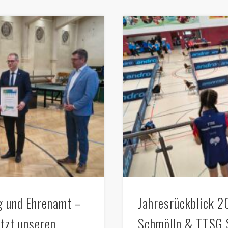
ng und Ehrenamt –
Jahresrückblick 2
ützt unseren
Schmölln & TTSG 