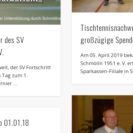
Tischtennisnachwu
er des SV
großzügige Spend
V.
Am 05. April 2019 bek
Schmölln 1951 e. V. e
it, der SV Fortschritt
Sparkassen-Filiale in 
m Tag zum 1.
rnier …
b 01.01.18