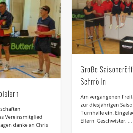
Große Saisoneröff
Schmölln
pielern
Am vergangenen Freita
zur diesjährigen Sais
rschaften
Turnhalle ein. Eingela
es Vereinsmitglied
Eltern, Geschwister, …
sagen danke an Chris