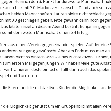
 gegen Heinrich den 3. Punkt für die zweite Mannschaft hole
e auch hier mit 3:0. Marlon verlor anschließend auch sein zw
wischen beiden Mannschaften. Laura spielte nicht schlecht g
ich mit 0:3 geschlagen geben. Jette gewann dann noch gegen
 Das letzte Einzel an diesem Abend bestritt Benjamin gegen
 somit der zweiten Mannschaft einen 6:4 Erfolg.
en aus einem Verein gegeneinander spielen. Auf der eine Se
n anderen Ausgang gewünscht. Aber am Ende muss man als Tr
Saison nicht so einfach wird wie das Nichtaktiven Turnier, 
n zum ersten Mal gegen Jungen. Wir haben viele gute Ansätz
r wir trainieren, desto einfacher fällt dann auch das spiele
spiel und Turnieren.
ie Eltern und die nichtaktiven Kinder die Möglichkeit an de
r die Möglichkeit genutzt um ein Gruppenbild mit allen Ver