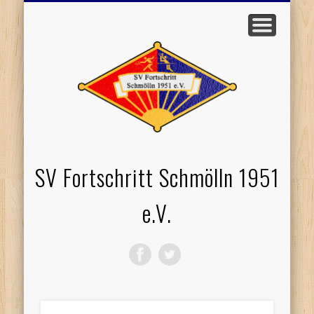
EVENTS / TERMINE
WERDE MITGLIED
PROBETRAINING
TISCHTENNIS
VOLLEYBALL
SPONSOREN
STARTSEITE
LOGIN
SV Fortschritt Schmölln 1951
e.V.