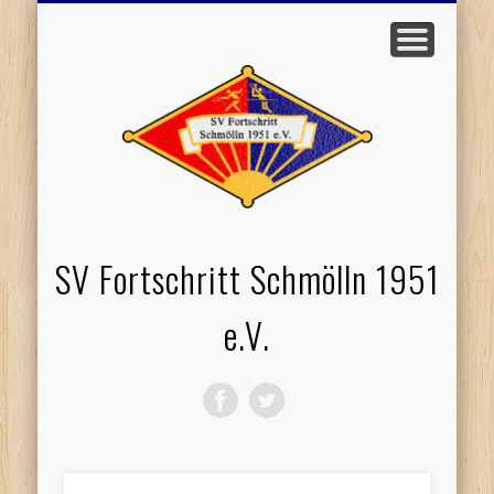
EVENTS / TERMINE
WERDE MITGLIED
PROBETRAINING
TISCHTENNIS
VOLLEYBALL
SPONSOREN
STARTSEITE
LOGIN
SV Fortschritt Schmölln 1951
e.V.