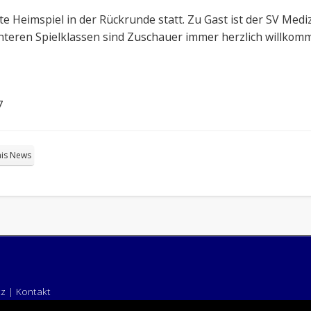
e Heimspiel in der Rückrunde statt. Zu Gast ist der SV Mediz
nteren Spielklassen sind Zuschauer immer herzlich willkom
7
nis News
tz
|
Kontakt