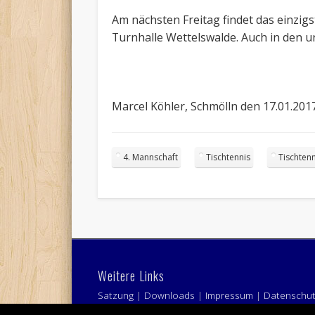
Am nächsten Freitag findet das einzigst
Turnhalle Wettelswalde. Auch in den u
Marcel Köhler, Schmölln den 17.01.201
4. Mannschaft
Tischtennis
Tischten
Weitere Links
Satzung
|
Downloads
|
Impressum
|
Datenschu