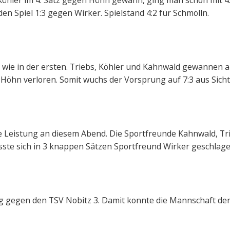
Köhler im 4. Satz gegen Höhn gewann, ging man schon mit 4
n Spiel 1:3 gegen Wirker. Spielstand 4:2 für Schmölln.
 wie in der ersten. Triebs, Köhler und Kahnwald gewannen all
n Höhn verloren. Somit wuchs der Vorsprung auf 7:3 aus Sicht
ke Leistung an diesem Abend. Die Sportfreunde Kahnwald, Tri
sste sich in 3 knappen Sätzen Sportfreund Wirker geschlag
g gegen den TSV Nobitz 3. Damit konnte die Mannschaft d