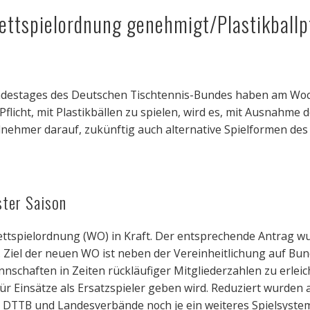
tspielordnung genehmigt/Plastikballpf
undestages des Deutschen Tischtennis-Bundes haben am Woc
flicht, mit Plastikbällen zu spielen, wird es, mit Ausnahme 
lnehmer darauf, zukünftig auch alternative Spielformen des 
ter Saison
Wettspielordnung (WO) in Kraft. Der entsprechende Antrag 
iel der neuen WO ist neben der Vereinheitlichung auf Bun
schaften in Zeiten rückläufiger Mitgliederzahlen zu erleicht
 Einsätze als Ersatzspieler geben wird. Reduziert wurden a
i DTTB und Landesverbände noch je ein weiteres Spielsyste