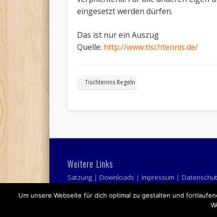
eingesetzt werden dürfen.
Das ist nur ein Auszug
Quelle:
http://www.tischtennis.de/
Tischtennis Regeln
Weitere Links
Satzung
|
Downloads
|
Impressum
|
Datenschu
Um unsere Webseite für dich optimal zu gestalten und fortlauf
We