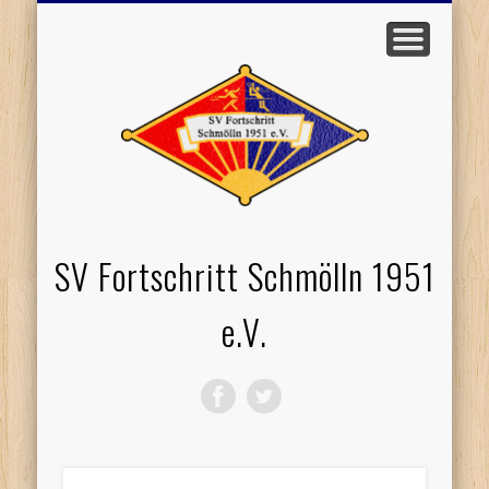
EVENTS / TERMINE
WERDE MITGLIED
PROBETRAINING
TISCHTENNIS
VOLLEYBALL
SPONSOREN
STARTSEITE
LOGIN
SV Fortschritt Schmölln 1951
e.V.