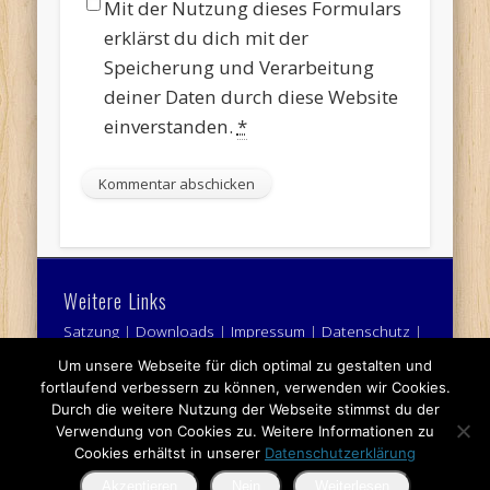
Mit der Nutzung dieses Formulars
erklärst du dich mit der
Speicherung und Verarbeitung
deiner Daten durch diese Website
einverstanden.
*
Weitere Links
Satzung
|
Downloads
|
Impressum
|
Datenschutz
|
Kontakt
Um unsere Webseite für dich optimal zu gestalten und
fortlaufend verbessern zu können, verwenden wir Cookies.
Durch die weitere Nutzung der Webseite stimmst du der
Verwendung von Cookies zu. Weitere Informationen zu
Cookies erhältst in unserer
Datenschutzerklärung
Akzeptieren
Nein
Weiterlesen