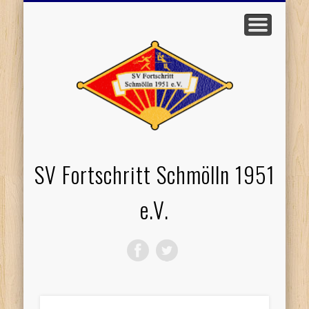
EVENTS / TERMINE
WERDE MITGLIED
PROBETRAINING
TISCHTENNIS
VOLLEYBALL
SPONSOREN
STARTSEITE
LOGIN
SV Fortschritt Schmölln 1951
e.V.