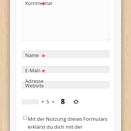
Kommentar
*
Name
*
E-Mail-
*
Adresse
Website
+
5
=
Mit der Nutzung dieses Formulars
erklärst du dich mit der